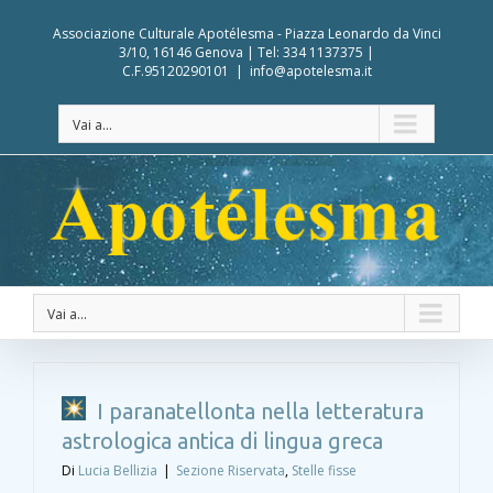
Associazione Culturale Apotélesma - Piazza Leonardo da Vinci
3/10, 16146 Genova | Tel: 334 1137375 |
C.F.95120290101
|
info@apotelesma.it
Vai a...
Vai a...
I paranatellonta nella letteratura
astrologica antica di lingua greca
Di
Lucia Bellizia
|
Sezione Riservata
,
Stelle fisse