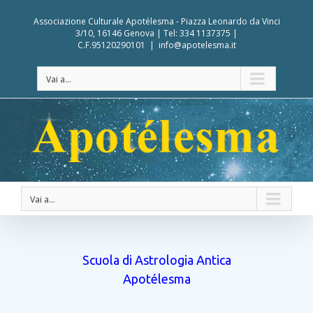
Associazione Culturale Apotélesma - Piazza Leonardo da Vinci
3/10, 16146 Genova | Tel: 334 1137375 |
C.F.95120290101
|
info@apotelesma.it
Vai a...
Vai a...
Scuola di Astrologia Antica
Apotélesma