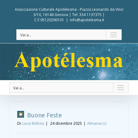
Associazione Culturale Apotélesma - Piazza Leonardo da Vinci
3/10, 16146 Genova | Tel: 334 1137375 |
C.F.95120290101
|
info@apotelesma.it
Vai a...
Vai a...
Buone Feste
Di
Lucia Bellizia
|
24 dicembre 2025
|
Almanacco