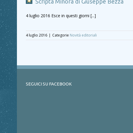
Scripta Minora di Giuseppe Bezza
4 luglio 2016 Esce in questi giorni [...]
4 luglio 2016
|
Categorie
Novità editoriali
SEGUICI SU FACEBOOK