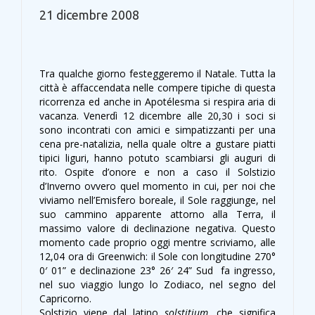
21 dicembre 2008
Tra qualche giorno festeggeremo il Natale. Tutta la
città è affaccendata nelle compere tipiche di questa
ricorrenza ed anche in Apotélesma si respira aria di
vacanza. Venerdì 12 dicembre alle 20,30 i soci si
sono incontrati con amici e simpatizzanti per una
cena pre-natalizia, nella quale oltre a gustare piatti
tipici liguri, hanno potuto scambiarsi gli auguri di
rito. Ospite d’onore e non a caso il Solstizio
d’Inverno ovvero quel momento in cui, per noi che
viviamo nell’Emisfero boreale, il Sole raggiunge, nel
suo cammino apparente attorno alla Terra, il
massimo valore di declinazione negativa. Questo
momento cade proprio oggi mentre scriviamo, alle
12,04 ora di Greenwich: il Sole con longitudine 270°
0′ 01” e declinazione 23° 26′ 24” Sud fa ingresso,
nel suo viaggio lungo lo Zodiaco, nel segno del
Capricorno.
Solstizio viene dal latino
solstitium
, che significa