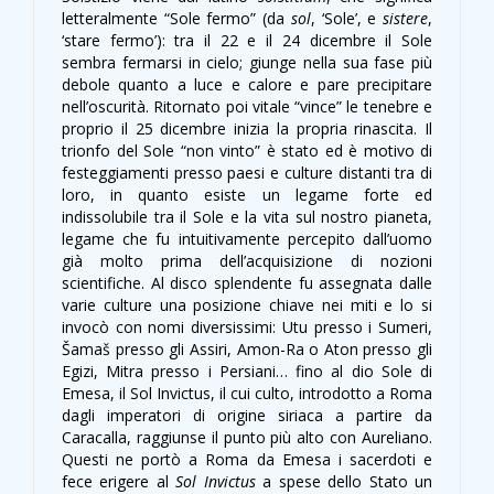
letteralmente “Sole fermo” (da
sol
, ‘Sole’, e
sistere
,
‘stare fermo’): tra il 22 e il 24 dicembre il Sole
sembra fermarsi in cielo; giunge nella sua fase più
debole quanto a luce e calore e pare precipitare
nell’oscurità. Ritornato poi vitale “vince” le tenebre e
proprio il 25 dicembre inizia la propria rinascita. Il
trionfo del Sole “non vinto” è stato ed è motivo di
festeggiamenti presso paesi e culture distanti tra di
loro, in quanto esiste un legame forte ed
indissolubile tra il Sole e la vita sul nostro pianeta,
legame che fu intuitivamente percepito dall’uomo
già molto prima dell’acquisizione di nozioni
scientifiche. Al disco splendente fu assegnata dalle
varie culture una posizione chiave nei miti e lo si
invocò con nomi diversissimi: Utu presso i Sumeri,
Šamaš presso gli Assiri, Amon-Ra o Aton presso gli
Egizi, Mitra presso i Persiani… fino al dio Sole di
Emesa, il Sol Invictus, il cui culto, introdotto a Roma
dagli imperatori di origine siriaca a partire da
Caracalla, raggiunse il punto più alto con Aureliano.
Questi ne portò a Roma da Emesa i sacerdoti e
fece erigere al
Sol Invictus
a spese dello Stato un