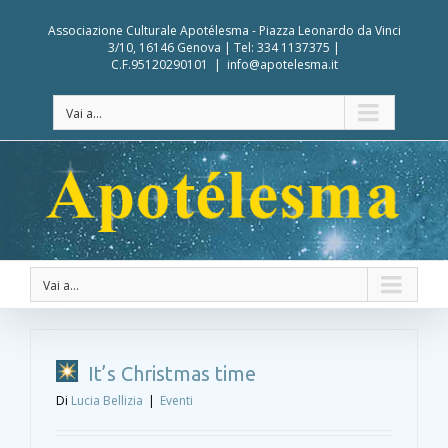
Associazione Culturale Apotélesma - Piazza Leonardo da Vinci
3/10, 16146 Genova | Tel: 334 1137375 |
C.F.95120290101
|
info@apotelesma.it
Vai a...
Vai a...
It’s Christmas time
Di
Lucia Bellizia
|
Eventi