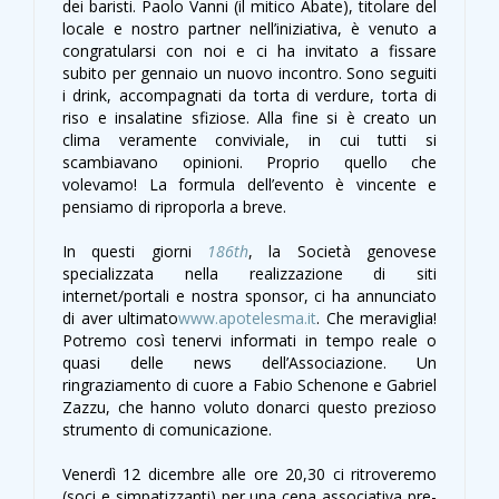
dei baristi. Paolo Vanni (il mitico Abate), titolare del
locale e nostro partner nell’iniziativa, è venuto a
congratularsi con noi e ci ha invitato a fissare
subito per gennaio un nuovo incontro. Sono seguiti
i drink, accompagnati da torta di verdure, torta di
riso e insalatine sfiziose. Alla fine si è creato un
clima veramente conviviale, in cui tutti si
scambiavano opinioni. Proprio quello che
volevamo! La formula dell’evento è vincente e
pensiamo di riproporla a breve.
In questi giorni
186th
, la Società genovese
specializzata nella realizzazione di siti
internet/portali e nostra sponsor, ci ha annunciato
di aver ultimato
www.apotelesma.it
. Che meraviglia!
Potremo così tenervi informati in tempo reale o
quasi delle news dell’Associazione. Un
ringraziamento di cuore a Fabio Schenone e Gabriel
Zazzu, che hanno voluto donarci questo prezioso
strumento di comunicazione.
Venerdì 12 dicembre alle ore 20,30 ci ritroveremo
(soci e simpatizzanti) per una cena associativa pre-