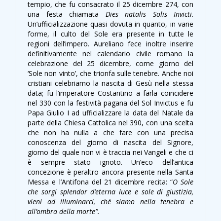
tempio, che fu consacrato il 25 dicembre 274, con
una festa chiamata
Dies natalis Solis Invicti
.
Un’ufficializzazione quasi dovuta in quanto, in varie
forme, il culto del Sole era presente in tutte le
regioni dell’impero. Aureliano fece inoltre inserire
definitivamente nel calendario civile romano la
celebrazione del 25 dicembre, come giorno del
‘Sole non vinto’, che trionfa sulle tenebre. Anche noi
cristiani celebriamo la nascita di Gesù nella stessa
data; fu l’imperatore Costantino a farla coincidere
nel 330 con la festività pagana del Sol Invictus e fu
Papa Giulio I ad ufficializzare la data del Natale da
parte della Chiesa Cattolica nel 390, con una scelta
che non ha nulla a che fare con una precisa
conoscenza del giorno di nascita del Signore,
giorno del quale non vi è traccia nei Vangeli e che ci
è sempre stato ignoto. Un’eco dell’antica
concezione è peraltro ancora presente nella Santa
Messa e l’Antifona del 21 dicembre recita: “
O Sole
che sorgi splendor d’eterna luce e sole di giustizia,
vieni ad illuminarci, ché siamo nella tenebra e
all’ombra della morte”.