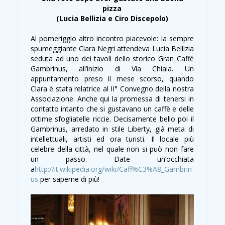
pizza
(Lucia Bellizia e Ciro Discepolo)
Al pomeriggio altro incontro piacevole: la sempre
spumeggiante Clara Negri attendeva Lucia Bellizia
seduta ad uno dei tavoli dello storico Gran Caffé
Gambrinus, all’inizio di Via Chiaia. Un
appuntamento preso il mese scorso, quando
Clara è stata relatrice al II° Convegno della nostra
Associazione. Anche qui la promessa di tenersi in
contatto intanto che si gustavano un caffè e delle
ottime sfogliatelle riccie. Decisamente bello poi il
Gambrinus, arredato in stile Liberty, già meta di
intellettuali, artisti ed ora turisti. Il locale più
celebre della città, nel quale non si può non fare
un passo. Date un’occhiata
a
http://it.wikipedia.org/wiki/Caff%C3%A8_Gambrin
us
per saperne di più!