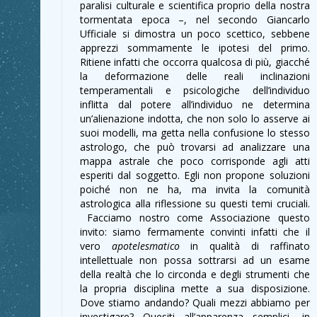
paralisi culturale e scientifica proprio della nostra
tormentata epoca –, nel secondo Giancarlo
Ufficiale si dimostra un poco scettico, sebbene
apprezzi sommamente le ipotesi del primo.
Ritiene infatti che occorra qualcosa di più, giacché
la deformazione delle reali inclinazioni
temperamentali e psicologiche dell’individuo
inflitta dal potere all’individuo ne determina
un’alienazione indotta, che non solo lo asserve ai
suoi modelli, ma getta nella confusione lo stesso
astrologo, che può trovarsi ad analizzare una
mappa astrale che poco corrisponde agli atti
esperiti dal soggetto. Egli non propone soluzioni
poiché non ne ha, ma invita la comunità
astrologica alla riflessione su questi temi cruciali.
Facciamo nostro come Associazione questo
invito: siamo fermamente convinti infatti che il
vero
apotelesmatico
in qualità di raffinato
intellettuale non possa sottrarsi ad un esame
della realtà che lo circonda e degli strumenti che
la propria disciplina mette a sua disposizione.
Dove stiamo andando? Quali mezzi abbiamo per
investigare? Quesiti all’apparenza semplici, in