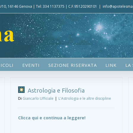
 3/10, 16146 Genova | Tel: 334 1137375 | C.F.95120290101
|
info@apotelesma.
ICOLI
EVENTI
SEZIONE RISERVATA
LINK
LA
Astrologia e Filosofia
Di
Giancarlo Ufficiale
|
L'Astrologia e le altre discipline
Clicca qui e continua a leggere!