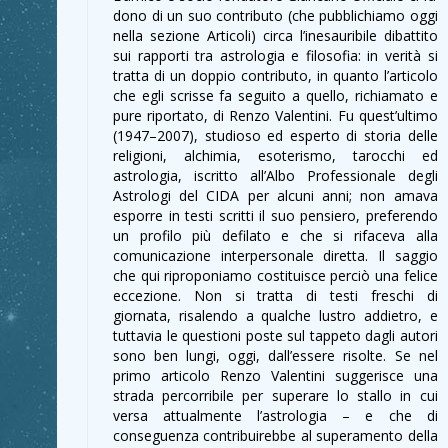
dono di un suo contributo (che pubblichiamo oggi
nella sezione Articoli) circa l’inesauribile dibattito
sui rapporti tra astrologia e filosofia: in verità si
tratta di un doppio contributo, in quanto l’articolo
che egli scrisse fa seguito a quello, richiamato e
pure riportato, di Renzo Valentini. Fu quest’ultimo
(1947–2007), studioso ed esperto di storia delle
religioni, alchimia, esoterismo, tarocchi ed
astrologia, iscritto all’Albo Professionale degli
Astrologi del CIDA per alcuni anni; non amava
esporre in testi scritti il suo pensiero, preferendo
un profilo più defilato e che si rifaceva alla
comunicazione interpersonale diretta. Il saggio
che qui riproponiamo costituisce perciò una felice
eccezione. Non si tratta di testi freschi di
giornata, risalendo a qualche lustro addietro, e
tuttavia le questioni poste sul tappeto dagli autori
sono ben lungi, oggi, dall’essere risolte. Se nel
primo articolo Renzo Valentini suggerisce una
strada percorribile per superare lo stallo in cui
versa attualmente l’astrologia – e che di
conseguenza contribuirebbe al superamento della