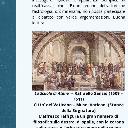
realtà assai spinosi. E non credano i detrattori che
l’astrologia,
ars
millenaria, non possa partecipare
al dibattito con valide argomentazioni. Buona
lettura.
La Scuola di Atene
– Raffaello Sanzio (1509 –
1511)
Citta’ del Vaticano – Musei Vaticani (Stanza
della Segnatura)
L’affresco raffigura un gran numero di
filosofi: sulla destra, di spalle, con la corona
sulla testa e l’orbe terraqueo nella mano