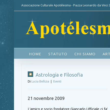
Associazione Culturale Apotélesma - Piazza Leonardo da Vinci
HOME
STATUTO
CHI SIAMO
ART
Astrologia e Filosofia
Di
Lucia Bellizia
|
Eventi
21 novembre 2009
L’amico e socio fondatore Giancarlo Ufficiale ci fa’