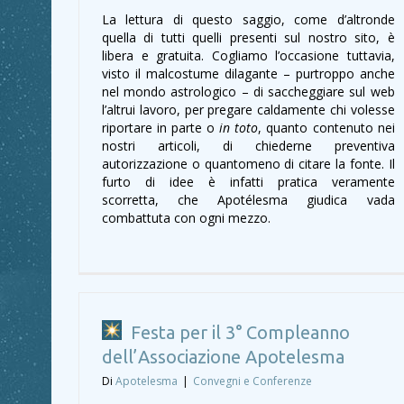
La lettura di questo saggio, come d’altronde
quella di tutti quelli presenti sul nostro sito, è
libera e gratuita. Cogliamo l’occasione tuttavia,
visto il malcostume dilagante – purtroppo anche
nel mondo astrologico – di saccheggiare sul web
l’altrui lavoro, per pregare caldamente chi volesse
riportare in parte o
in toto
, quanto contenuto nei
nostri articoli, di chiederne preventiva
autorizzazione o quantomeno di citare la fonte. Il
furto di idee è infatti pratica veramente
scorretta, che Apotélesma giudica vada
combattuta con ogni mezzo.
Festa per il 3° Compleanno
dell’Associazione Apotelesma
Di
Apotelesma
|
Convegni e Conferenze