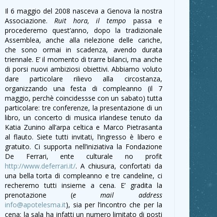
Il 6 maggio del 2008 nasceva a Genova la nostra
Associazione.
Ruit hora, il tempo
passa e
procederemo quest’anno, dopo la tradizionale
Assemblea, anche alla rielezione delle cariche,
che sono ormai in scadenza, avendo durata
triennale. E’ il momento di trarre bilanci, ma anche
di porsi nuovi ambiziosi obiettivi. Abbiamo voluto
dare particolare rilievo alla circostanza,
organizzando una festa di compleanno (il 7
maggio, perchè coincidessse con un sabato) tutta
particolare: tre conferenze, la presentazione di un
libro, un concerto di musica irlandese tenuto da
Katia Zunino all’arpa celtica e Marco Pietrasanta
al flauto. Siete tutti invitati, l’ingresso è libero e
gratuito. Ci supporta nell’iniziativa la Fondazione
De Ferrari, ente culturale no profit
http://www.deferrari.it/
. A chiusura, confortati da
una bella torta di compleanno e tre candeline, ci
recheremo tutti insieme a cena. E’ gradita la
prenotazione (
e mail address
info@apotelesma.it
), sia per l’incontro che per la
cena: la sala ha infatti un numero limitato di posti