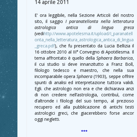
14 aprile 2011
E’ ora leggibile, nella Sezione Articoli del nostro
sito, il saggio
I paranatellonta nella letteratura
astrologica
antica
di lingua greca
(vedi
http://www.apotelesma.it/upload/I_paranatell
onta_nella_letteratura_astrologica_antica_di_lingua
_greca.pdf
), che fu presentato da Lucia Bellizia il
16 ottobre 2010 al III° Convegno di Apotélesma. Il
tema affrontato è quello della
Sphaera Barbarica
,
il cui studio si deve innanzitutto a Franz Boll,
filologo tedesco e maestro, che nella sua
incomparabile opera
Sphaera
(1903), seppe offrire
spunti di analisi ed interpretazione tuttora validi.
Egli. che astrologo non era e che dichiarava anzi
di non credere nell’astrologia, contribuì, come
d’altronde i filologi del suo tempo, al prezioso
recupero ed alla pubblicazione di antichi testi
astrologici greci, che giacerebbero forse ancor
oggi negletti.
***