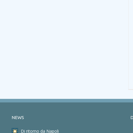
NEWS
D
Di ritorno da Napoli