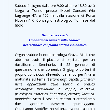
Sabato 4 giugno dalle ore 9,00 alle ore 18,30 avrà
luogo a Torino, presso l’Hotel Concord (Via
Lagrange 47, a 100 m. dalla stazione di Porta
Nuova) l’ XI Convegno astrologico Torinese dal
titolo
Geometrie celesti
La danza dei pianeti sullo Zodiaco
nel reciproco confronto statico e dinamico
Organizzatrice la nota astrologa Grazia Mirti, che
abbiamo avuto il piacere di ospitare, per un
riuscitissimo Seminario, il 22 gennaio di
quest’anno e che domenica 5 giugno porterà il
proprio contributo all’evento, parlando per l’intera
mattinata sul tema
“Lettura degli aspetti planetari
nelle applicazioni della teoria e pratica
astrologica: individuale, di coppia, collettiva,
psicologica, esoterica, finanziaria, elettiva, karmica,
mondiale”.
Visto il cast dei relatori ci attendiamo
due giornate davvero spumeggianti.
Quest’anno Apotélesma schiera, sia pure a titolo