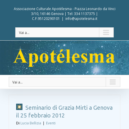
Associazione Culturale Apotélesma - Piazza Leonardo da Vinci
3/10, 16146 Genova | Tel: 334 1137375 |
C.F.95120290101
|
info@apotelesma.it
Vai a...
Vai a...
Seminario di Grazia Mirti a Genova
il 25 febbraio 2012
Di
Lucia Bellizia
|
Eventi