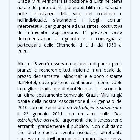
Grazia Mirti verificherà la posizione di Lilith nel tema
natale dei partecipanti; parlerà di Lilith in sinastria e
nelle circostanze della vita, nel collettivo e
nell’individuale, sfatandone i luoghi comuni
interpretativi, per giungere ad una sintesi costruttiva
di immediata applicazione. E’ prevista vasta
documentazione al riguardo e la consegna ai
partecipanti delle Effemeridi di Lilith dal 1950 al
2020.
Alle h. 13 verrà osservata un’oretta di pausa per il
pranzo: ci recheremo tutti insieme in un locale dal
prezzo decisamente abbordabile e poco distante
dall’Hotel, dove potremo continuare – come vuole
la migliore tradizione di Apotélesma – il discorso in
un clima decisamente conviviale. Grazia Mirti fu già
ospite della nostra Associazione il 24 gennaio del
2010 con un Seminario sull’
Astrologia Finanziaria
e
il 22 gennaio 2011 con un altro sulle
Case
astrologiche derivate
, argomenti che interessarono
entrambi grandemente il pubblico. Non dubitiamo
che anche questo evento riscuoterà altrettanto
successo e vi invitiamo quindi a partecipare senza