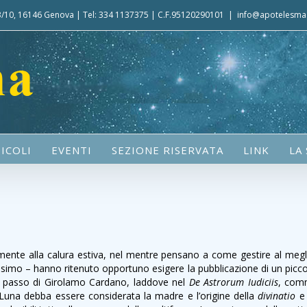
 3/10, 16146 Genova | Tel: 334 1137375 | C.F.95120290101
|
info@apotelesma.
ICOLI
EVENTI
SEZIONE RISERVATA
LINK
LA
mamente alla calura estiva, nel mentre pensano a come gestire al me
simo – hanno ritenuto opportuno esigere la pubblicazione di un picco
i un passo di Girolamo Cardano, laddove nel
De Astrorum Iudiciis
, comm
una debba essere considerata la madre e l’origine della
divinatio
e 