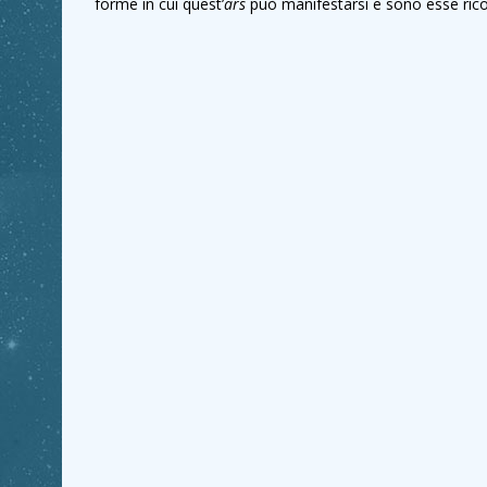
forme in cui quest’
ars
può manifestarsi e sono esse ricon