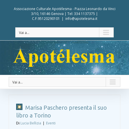
Associazione Culturale Apotélesma - Piazza Leonardo da Vinci
3/10, 16146 Genova | Tel: 334 1137375 |
C.F.95120290101
|
info@apotelesma.it
Vai a...
Vai a...
Marisa Paschero presenta il suo
libro a Torino
Di
Lucia Bellizia
|
Eventi