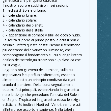
genetliaca che per quella cattolica.
Il nostro lavoro è suddiviso in sei sezioni:
1 – eclissi di Sole e di Luna;
2 – calendario lunare;
3 – calendario solare;
4 – calendario dei pianeti;
5 – calendario delle stelle;
6 – apparizione di comete visibili ad occhio nudo.
La scelta di porre al primo posto le eclissi non è
casuale. Infatti queste costituiscono il fenomeno
più eclatante delle variazioni luminose, che
compongono il fondamento su cui si erige l’intero
edificio dell’astrologia tradizionale (o classica che
dir si voglia).
Seguono poi gli eventi dei Luminari, sulla cui
importanza è superfluo soffermarci, essendo
almeno questo un principio condiviso da ogni
scuola di pensiero. Della Luna segnaliamo le
quattro fasi principali, evidenziando in grassetto
nero le sizigie che precedono l’entrata del Sole in
un Segno Tropico ed in grassetto rosso le sizigie
eclittiche. Ed inoltre i Nodi ed i Ventri, sempre utili
all’interprete accorto e sapiente. Nella tabella