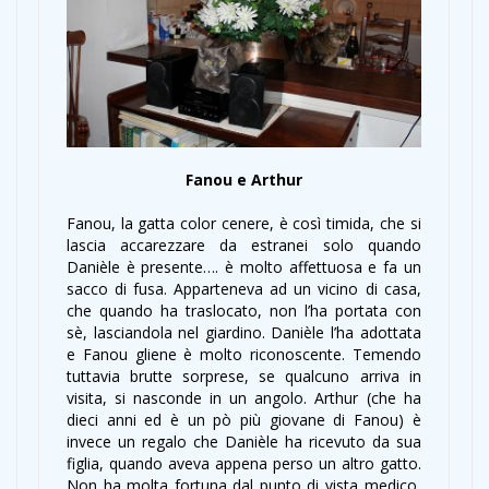
Fanou e Arthur
Fanou, la gatta color cenere, è così timida, che si
lascia accarezzare da estranei solo quando
Danièle è presente…. è molto affettuosa e fa un
sacco di fusa. Apparteneva ad un vicino di casa,
che quando ha traslocato, non l’ha portata con
sè, lasciandola nel giardino. Danièle l’ha adottata
e Fanou gliene è molto riconoscente. Temendo
tuttavia brutte sorprese, se qualcuno arriva in
visita, si nasconde in un angolo. Arthur (che ha
dieci anni ed è un pò più giovane di Fanou) è
invece un regalo che Danièle ha ricevuto da sua
figlia, quando aveva appena perso un altro gatto.
Non ha molta fortuna dal punto di vista medico,