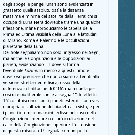
degli apogei e perigei lunari sono evidenziati in
grassetto quelli assoluti, ossìa la distanza
massima e minima del satellite dalla Terra: chi si
occupa di Luna Nera dovrebbe trarne una qualche
riflessione. Infine riproduciamo le tabella della
Prima ed Ultima Visibilità della Luna alle latitudini
di Milano, Roma e Palermo e le occultazioni
planetarie della Luna.
Del Sole segnaliamo non solo l’ingresso nei Segni,
ma anche le Congiunzioni e le Opposizioni ai
pianeti, evidenziando – lì dove si forma –
l’eventuale
kazimi
. In merito a quest’ultimo è
doveroso precisare che non ci siamo attenuti alla
versione strettamente fisica, ossia della
differenza in Latitudine di 0°16’, ma a quella per
così dire più liberale che le assegna 1°. In effetti i
16’ costituiscono – per i pianeti esterni – una vera
e propria occultazione del pianeta alla vista, e per
i pianeti interni o una mini–eclisse nel caso della
Congiunzione inferiore o di un’occultazione nel
caso della Congiunzione superiore. L’estensione
di questa misura a 1° segnala comunque la