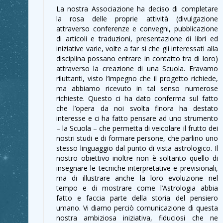
La nostra Associazione ha deciso di completare
la rosa delle proprie attività (divulgazione
attraverso conferenze e convegni, pubblicazione
di articoli e traduzioni, presentazione di libri ed
iniziative varie, volte a far si che gli interessati alla
disciplina possano entrare in contatto tra di loro)
attraverso la creazione di una Scuola. Eravamo
riluttanti, visto l’impegno che il progetto richiede,
ma abbiamo ricevuto in tal senso numerose
richieste. Questo ci ha dato conferma sul fatto
che l’opera da noi svolta finora ha destato
interesse e ci ha fatto pensare ad uno strumento
– la Scuola – che permetta di veicolare il frutto dei
nostri studi e di formare persone, che parlino uno
stesso linguaggio dal punto di vista astrologico. Il
nostro obiettivo inoltre non è soltanto quello di
insegnare le tecniche interpretative e previsionali,
ma di illustrare anche la loro evoluzione nel
tempo e di mostrare come l’Astrologia abbia
fatto e faccia parte della storia del pensiero
umano. Vi diamo perciò comunicazione di questa
nostra ambiziosa iniziativa, fiduciosi che ne