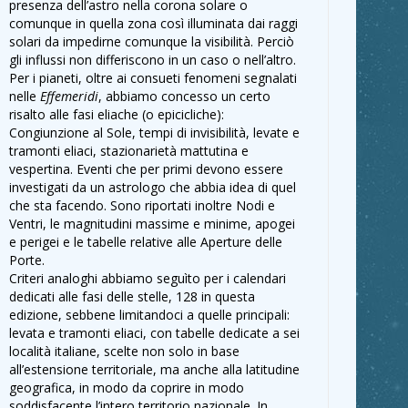
presenza dell’astro nella corona solare o
comunque in quella zona così illuminata dai raggi
solari da impedirne comunque la visibilità. Perciò
gli influssi non differiscono in un caso o nell’altro.
Per i pianeti, oltre ai consueti fenomeni segnalati
nelle
Effemeridi
, abbiamo concesso un certo
risalto alle fasi eliache (o epicicliche):
Congiunzione al Sole, tempi di invisibilità, levate e
tramonti eliaci, stazionarietà mattutina e
vespertina. Eventi che per primi devono essere
investigati da un astrologo che abbia idea di quel
che sta facendo. Sono riportati inoltre Nodi e
Ventri, le magnitudini massime e minime, apogei
e perigei e le tabelle relative alle Aperture delle
Porte.
Criteri analoghi abbiamo seguìto per i calendari
dedicati alle fasi delle stelle, 128 in questa
edizione, sebbene limitandoci a quelle principali:
levata e tramonti eliaci, con tabelle dedicate a sei
località italiane, scelte non solo in base
all’estensione territoriale, ma anche alla latitudine
geografica, in modo da coprire in modo
soddisfacente l’intero territorio nazionale. In