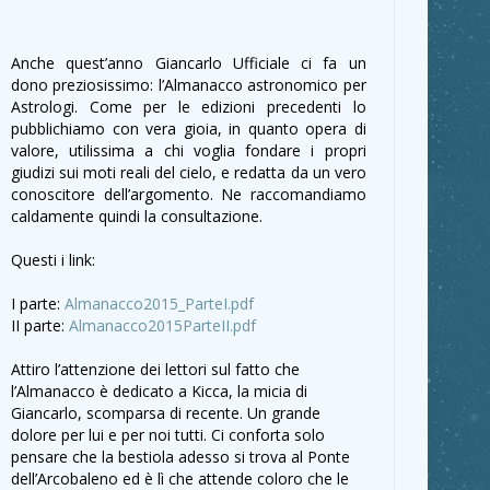
Anche quest’anno Giancarlo Ufficiale ci fa un
dono preziosissimo: l’Almanacco astronomico per
Astrologi. Come per le edizioni precedenti lo
pubblichiamo con vera gioia, in quanto opera di
valore, utilissima a chi voglia fondare i propri
giudizi sui moti reali del cielo, e redatta da un vero
conoscitore dell’argomento. Ne raccomandiamo
caldamente quindi la consultazione.
Questi i link:
I parte:
Almanacco2015_ParteI.pdf
II parte:
Almanacco2015ParteII.pdf
Attiro l’attenzione dei lettori sul fatto che
l’Almanacco è dedicato a Kicca, la micia di
Giancarlo, scomparsa di recente. Un grande
dolore per lui e per noi tutti. Ci conforta solo
pensare che la bestiola adesso si trova al Ponte
dell’Arcobaleno ed è lì che attende coloro che le