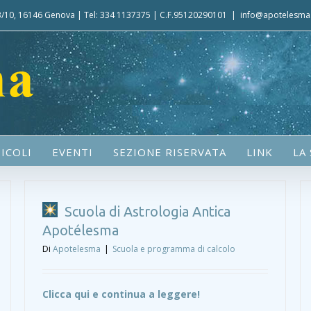
 3/10, 16146 Genova | Tel: 334 1137375 | C.F.95120290101
|
info@apotelesma.
ICOLI
EVENTI
SEZIONE RISERVATA
LINK
LA
Scuola di Astrologia Antica
Apotélesma
Di
Apotelesma
|
Scuola e programma di calcolo
Clicca qui e continua a leggere!