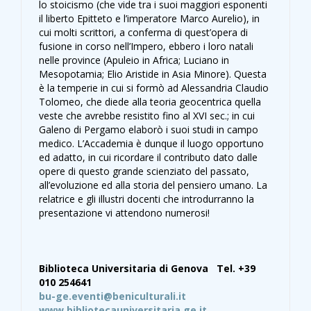
lo stoicismo (che vide tra i suoi maggiori esponenti
il liberto Epitteto e l’imperatore Marco Aurelio), in
cui molti scrittori, a conferma di quest’opera di
fusione in corso nell’Impero, ebbero i loro natali
nelle province (Apuleio in Africa; Luciano in
Mesopotamia; Elio Aristide in Asia Minore). Questa
è la temperie in cui si formò ad Alessandria Claudio
Tolomeo, che diede alla teoria geocentrica quella
veste che avrebbe resistito fino al XVI sec.; in cui
Galeno di Pergamo elaborò i suoi studi in campo
medico. L’Accademia è dunque il luogo opportuno
ed adatto, in cui ricordare il contributo dato dalle
opere di questo grande scienziato del passato,
all’evoluzione ed alla storia del pensiero umano. La
relatrice e gli illustri docenti che introdurranno la
presentazione vi attendono numerosi!
Biblioteca Universitaria di Genova Tel. +39
010 254641
bu-ge.eventi@beniculturali.it
www.bibliotecauniversitaria.ge.it