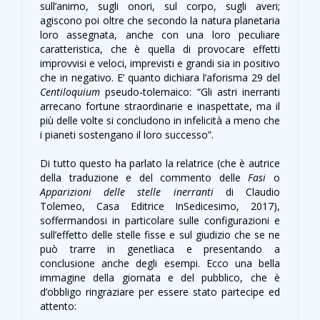
sull’animo, sugli onori, sul corpo, sugli averi;
agiscono poi oltre che secondo la natura planetaria
loro assegnata, anche con una loro peculiare
caratteristica, che è quella di provocare effetti
improvvisi e veloci, imprevisti e grandi sia in positivo
che in negativo. E’ quanto dichiara l’aforisma 29 del
Centiloquium
pseudo-tolemaico: “Gli astri inerranti
arrecano fortune straordinarie e inaspettate, ma il
più delle volte si concludono in infelicità a meno che
i pianeti sostengano il loro successo”.
Di tutto questo ha parlato la relatrice (che è autrice
della traduzione e del commento delle
Fasi
o
Apparizioni delle stelle inerranti
di Claudio
Tolemeo, Casa Editrice InSedicesimo, 2017),
soffermandosi in particolare sulle configurazioni e
sull’effetto delle stelle fisse e sul giudizio che se ne
può trarre in genetliaca e presentando a
conclusione anche degli esempi. Ecco una bella
immagine della giornata e del pubblico, che è
d’obbligo ringraziare per essere stato partecipe ed
attento: