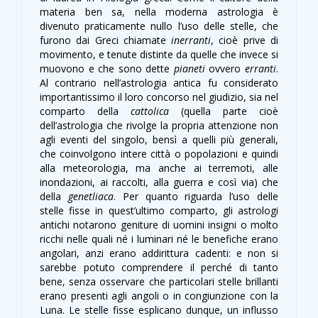
materia ben sa, nella moderna astrologia è
divenuto praticamente nullo l’uso delle stelle, che
furono dai Greci chiamate
inerranti
, cioè prive di
movimento, e tenute distinte da quelle che invece si
muovono e che sono dette
pianeti
ovvero
erranti
.
Al contrario nell’astrologia antica fu considerato
importantissimo il loro concorso nel giudizio, sia nel
comparto della
cattolica
(quella parte cioè
dell’astrologia che rivolge la propria attenzione non
agli eventi del singolo, bensì a quelli più generali,
che coinvolgono intere città o popolazioni e quindi
alla meteorologia, ma anche ai terremoti, alle
inondazioni, ai raccolti, alla guerra e così via) che
della
genetliaca
. Per quanto riguarda l’uso delle
stelle fisse in quest’ultimo comparto, gli astrologi
antichi notarono geniture di uomini insigni o molto
ricchi nelle quali né i luminari né le benefiche erano
angolari, anzi erano addirittura cadenti: e non si
sarebbe potuto comprendere il perché di tanto
bene, senza osservare che particolari stelle brillanti
erano presenti agli angoli o in congiunzione con la
Luna. Le stelle fisse esplicano dunque, un influsso