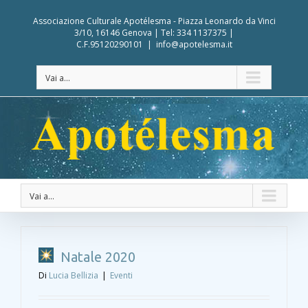
Associazione Culturale Apotélesma - Piazza Leonardo da Vinci
3/10, 16146 Genova | Tel: 334 1137375 |
C.F.95120290101
|
info@apotelesma.it
Vai a...
Vai a...
Natale 2020
Di
Lucia Bellizia
|
Eventi