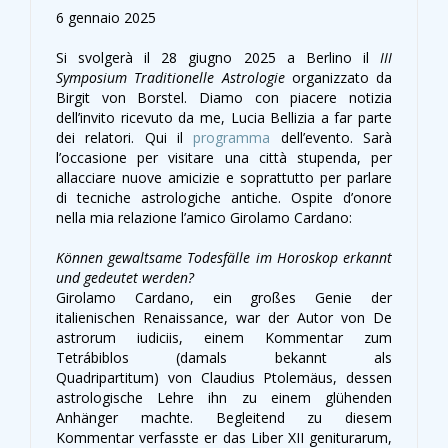
6 gennaio 2025
Si svolgerà il 28 giugno 2025 a Berlino il
III
Symposium Traditionelle Astrologie
organizzato da
Birgit von Borstel. Diamo con piacere notizia
dell’invito ricevuto da me, Lucia Bellizia a far parte
dei relatori. Qui il
programma
dell’evento. Sarà
l’occasione per visitare una città stupenda, per
allacciare nuove amicizie e soprattutto per parlare
di tecniche astrologiche antiche. Ospite d’onore
nella mia relazione l’amico Girolamo Cardano:
Können gewaltsame Todesfälle im Horoskop erkannt
und gedeutet werden?
Girolamo Cardano, ein großes Genie der
italienischen Renaissance, war der Autor von De
astrorum iudiciis, einem Kommentar zum
Tetrábiblos (damals bekannt als
Quadripartitum) von Claudius Ptolemäus, dessen
astrologische Lehre ihn zu einem glühenden
Anhänger machte. Begleitend zu diesem
Kommentar verfasste er das Liber XII geniturarum,