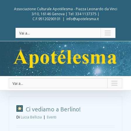
Associazione Culturale Apotélesma - Piazza Leonardo da Vinci
3/10, 16146 Genova | Tel: 334 1137375 |
C.F.95120290101
|
info@apotelesma.it
Vai a...
Vai a...
Ci vediamo a Berlino!
Di
Lucia Bellizia
|
Eventi