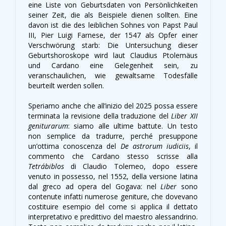
eine Liste von Geburtsdaten von Persönlichkeiten
seiner Zeit, die als Beispiele dienen sollten. Eine
davon ist die des leiblichen Sohnes von Papst Paul
III, Pier Luigi Farnese, der 1547 als Opfer einer
Verschwörung starb: Die Untersuchung dieser
Geburtshoroskope wird laut Claudius Ptolemäus
und Cardano eine Gelegenheit sein, zu
veranschaulichen, wie gewaltsame Todesfälle
beurteilt werden sollen.
Speriamo anche che all’inizio del 2025 possa essere
terminata la revisione della traduzione del
Liber XII
geniturarum
: siamo alle ultime battute. Un testo
non semplice da tradurre, perché presuppone
un’ottima conoscenza del
De astrorum iudiciis
, il
commento che Cardano stesso scrisse alla
Tetrábiblos
di Claudio Tolemeo, dopo essere
venuto in possesso, nel 1552, della versione latina
dal greco ad opera del Gogava: nel
Liber
sono
contenute infatti numerose geniture, che dovevano
costituire esempio del come si applica il dettato
interpretativo e predittivo del maestro alessandrino.