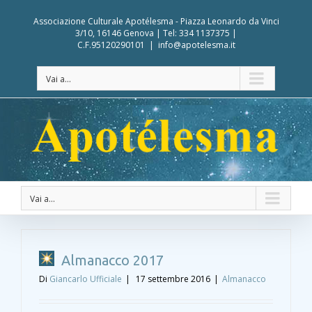
Associazione Culturale Apotélesma - Piazza Leonardo da Vinci
3/10, 16146 Genova | Tel: 334 1137375 |
C.F.95120290101
|
info@apotelesma.it
Vai a...
Vai a...
Almanacco 2017
Di
Giancarlo Ufficiale
|
17 settembre 2016
|
Almanacco