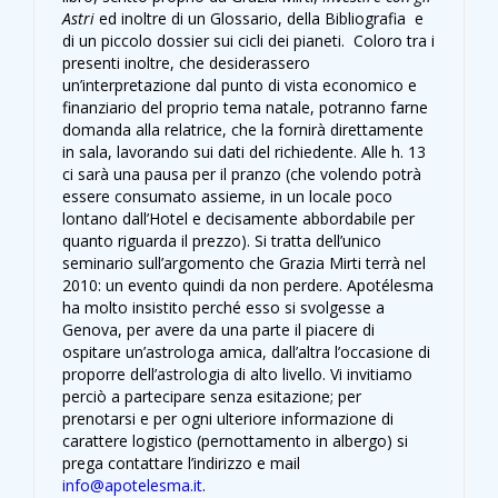
Astri
ed inoltre di un Glossario, della Bibliografia e
di un piccolo dossier sui cicli dei pianeti. Coloro tra i
presenti inoltre, che desiderassero
un’interpretazione dal punto di vista economico e
finanziario del proprio tema natale, potranno farne
domanda alla relatrice, che la fornirà direttamente
in sala, lavorando sui dati del richiedente. Alle h. 13
ci sarà una pausa per il pranzo (che volendo potrà
essere consumato assieme, in un locale poco
lontano dall’Hotel e decisamente abbordabile per
quanto riguarda il prezzo). Si tratta dell’unico
seminario sull’argomento che Grazia Mirti terrà nel
2010: un evento quindi da non perdere. Apotélesma
ha molto insistito perché esso si svolgesse a
Genova, per avere da una parte il piacere di
ospitare un’astrologa amica, dall’altra l’occasione di
proporre dell’astrologia di alto livello. Vi invitiamo
perciò a partecipare senza esitazione; per
prenotarsi e per ogni ulteriore informazione di
carattere logistico (pernottamento in albergo) si
prega contattare l’indirizzo e mail
info@apotelesma.it
.