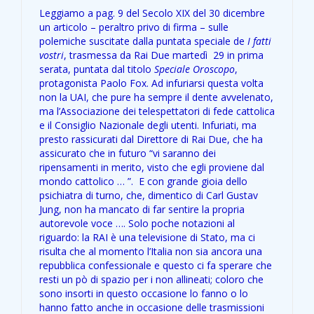
Leggiamo a pag. 9 del Secolo XIX del 30 dicembre
un articolo – peraltro privo di firma – sulle
polemiche suscitate dalla puntata speciale de
I fatti
vostri
, trasmessa da Rai Due martedì 29 in prima
serata, puntata dal titolo
Speciale Oroscopo
,
protagonista Paolo Fox. Ad infuriarsi questa volta
non la UAI, che pure ha sempre il dente avvelenato,
ma l’Associazione dei telespettatori di fede cattolica
e il Consiglio Nazionale degli utenti. Infuriati, ma
presto rassicurati dal Direttore di Rai Due, che ha
assicurato che in futuro “vi saranno dei
ripensamenti in merito, visto che egli proviene dal
mondo cattolico … ”. E con grande gioia dello
psichiatra di turno, che, dimentico di Carl Gustav
Jung, non ha mancato di far sentire la propria
autorevole voce …. Solo poche notazioni al
riguardo: la RAI è una televisione di Stato, ma ci
risulta che al momento l’Italia non sia ancora una
repubblica confessionale e questo ci fa sperare che
resti un pò di spazio per i non allineati; coloro che
sono insorti in questo occasione lo fanno o lo
hanno fatto anche in occasione delle trasmissioni