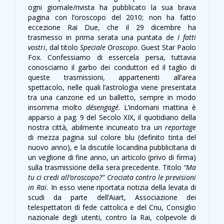
ogni giornale/rivista ha pubblicato la sua brava
pagina con l’oroscopo del 2010; non ha fatto
eccezione Rai Due, che il 29 dicembre ha
trasmesso in prima serata una puntata de
I fatti
vostri
, dal titolo
Speciale Oroscopo
. Guest Star Paolo
Fox. Confessiamo di essercela persa, tuttavia
conosciamo il garbo dei conduttori ed il taglio di
queste trasmissioni, appartenenti all’area
spettacolo, nelle quali l’astrologia viene presentata
tra una canzone ed un balletto, sempre in modo
insomma molto
désengagé
. L’indomani mattina è
apparso a pag. 9 del Secolo XIX, il quotidiano della
nostra città, abilmente incuneato tra un
reportage
di mezza pagina sul colore blu (definito tinta del
nuovo anno), e la discutile locandina pubblicitaria di
un veglione di fine anno, un articolo (privo di firma)
sulla trasmissione della sera precedente. Titolo
“Ma
tu ci credi all’oroscopo?” Crociata contro le previsioni
in Rai.
In esso viene riportata notizia della levata di
scudi da parte dell’Aiart, Associazione dei
telespettatori di fede cattolica e del Cnu, Consiglio
nazionale degli utenti, contro la Rai, colpevole di