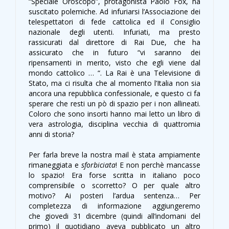
“Speciale Oroscopo”, protagonista Paolo Fox, ha
suscitato polemiche. Ad infuriarsi l’Associazione dei
telespettatori di fede cattolica ed il Consiglio
nazionale degli utenti. Infuriati, ma presto
rassicurati dal direttore di Rai Due, che ha
assicurato che in futuro “vi saranno dei
ripensamenti in merito, visto che egli viene dal
mondo cattolico … “. La Rai è una Televisione di
Stato, ma ci risulta che al momento l’Italia non sia
ancora una repubblica confessionale, e questo ci fa
sperare che resti un pò di spazio per i non allineati.
Coloro che sono insorti hanno mai letto un libro di
vera astrologia, disciplina vecchia di quattromia
anni di storia?
Per farla breve la nostra mail è stata ampiamente
rimaneggiata e
sforbiciata
! E non perchè mancasse
lo spazio! Era forse scritta in italiano poco
comprensibile o scorretto? O per quale altro
motivo? Ai posteri l’ardua sentenza… Per
completezza di informazione aggiungeremo
che giovedi 31 dicembre (quindi all’indomani del
primo)
il quotidiano aveva pubblicato un altro