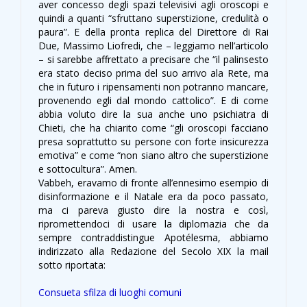
aver concesso degli spazi televisivi agli oroscopi e
quindi a quanti “sfruttano superstizione, credulità o
paura”. E della pronta replica del Direttore di Rai
Due, Massimo Liofredi, che – leggiamo nell’articolo
– si sarebbe affrettato a precisare che “il palinsesto
era stato deciso prima del suo arrivo ala Rete, ma
che in futuro i ripensamenti non potranno mancare,
provenendo egli dal mondo cattolico”. E di come
abbia voluto dire la sua anche uno psichiatra di
Chieti, che ha chiarito come “gli oroscopi facciano
presa soprattutto su persone con forte insicurezza
emotiva” e come “non siano altro che superstizione
e sottocultura”. Amen.
Vabbeh, eravamo di fronte all’ennesimo esempio di
disinformazione e il Natale era da poco passato,
ma ci pareva giusto dire la nostra e così,
ripromettendoci di usare la diplomazia che da
sempre contraddistingue Apotélesma, abbiamo
indirizzato alla Redazione del Secolo XIX la mail
sotto riportata:
Consueta sfilza di luoghi comuni