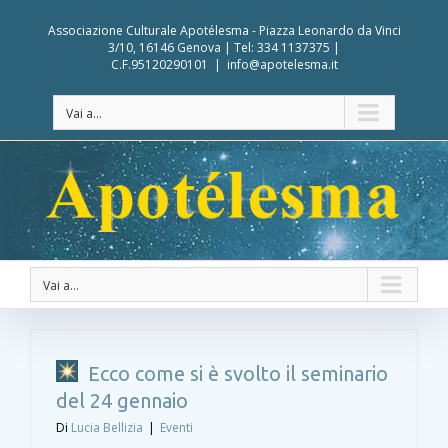
Associazione Culturale Apotélesma - Piazza Leonardo da Vinci
3/10, 16146 Genova | Tel: 334 1137375 |
C.F.95120290101
|
info@apotelesma.it
Vai a...
Vai a...
Ecco come si è svolto il seminario
del 24 gennaio
Di
Lucia Bellizia
|
Eventi