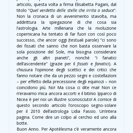
articolo, questa volta a firma Elisabetta Pagani, dal
titolo “
Quel verdetto delle stelle che irrita o seduce
“.
Non la cronaca di un avvenimento stavolta, ma
addirittura la spiegazione di che cosa sia
l’astrologia. Arte millenaria che la rivoluzione
copernicana ha tentato di far fuori con così poco
successo, che ancor oggi (testuali parole) “ci sono
dei fissati che sanno che non basta osservare la
sola posizione del Sole, ma bisogna considerare
anche gli altri pianeti”, nonchè “i fanatici
dell’ascendente” (grazie per il
fissati
e
fanatici
). A
chiusura l’opinione degli scettici e dei critici che
fanno notare che da un pezzo segni e costellazioni
– per effetto della precessione degli equinozi – non
coincidono più. No! Ma cosa ci dite mai! Non ce
n’eravamo mica ancora accorti e il bitinio Ipparco di
Nicea è per noi un illustre sconosciuto!
A cornice di
questo secondo articolo l’oroscopo segno-solare
per il 2010 dell’astrologa Lidia Fassio. Un’intera
pagina. Come dire un colpo al cerchio ed uno alla
botte.
Buon Anno. Per Apotélesma c’è veramente ancora