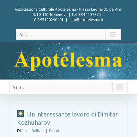
Associazione Culturale Apotélesma - Piazza Leonardo da Vinci
3/10, 16146 Genova | Tel: 334 1137375 |
C.F.95120290101
|
info@apotelesma.it
Vai a...
Vai a...
Un interessante lavoro di Dimitar
Kozhuharov
Di
Lucia Bellizia
|
Eventi