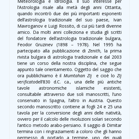
Meteorologia e Idrologia. Il suo interesse per
l’Astrologia risale alla metà degli anni Ottanta,
quando incontrò due dei più importanti esponenti
dell’astrologia tradizionale del suo paese, Ivan
Mavroganov e Luigi Rossito, di cui più tardi divenne
amico. Da molti anni colleziona e studia gli scritti
del fondatore dell’astrologia tradizionale bulgara,
Feodor Gruzinev (1898 – 1978). Nel 1995 ha
partecipato alla pubblicazione di
Zenith
, la prima
rivista bulgara di astrologia tradizionale e dal 2003
tiene un corso della nostra disciplina, che segue
appunto tale orientamento. Oggetto del saggio che
ora pubblichiamo è il
Mumtahan ZIj
e cioè lo
ZIj
verificato
dell’830 d.C. ca., una delle più antiche
tavole astronomiche islamiche esistenti,
consultabile attraverso due soli manoscritti, l’uno
conservato in Spagna, l’altro in Austria. Questo
secondo manoscritto contiene ai fogli 24 e 25 una
tavola per la conversione degli anni delle natività,
ovvero per il calcolo delle rivoluzioni solari secondo
l’antico metodo arabo-persiano. Il saggio di Dimitar
termina con i ringraziamenti a coloro che gli hanno
permesso di portarlo a termine, uno dei quali