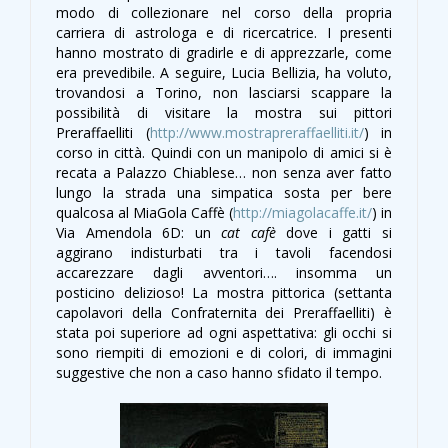
modo di collezionare nel corso della propria
carriera di astrologa e di ricercatrice. I presenti
hanno mostrato di gradirle e di apprezzarle, come
era prevedibile. A seguire, Lucia Bellizia, ha voluto,
trovandosi a Torino, non lasciarsi scappare la
possibilità di visitare la mostra sui pittori
Preraffaelliti (
http://www.mostrapreraffaelliti.it/
) in
corso in città. Quindi con un manipolo di amici si è
recata a Palazzo Chiablese… non senza aver fatto
lungo la strada una simpatica sosta per bere
qualcosa al MiaGola Caffè (
http://miagolacaffe.it/
) in
Via Amendola 6D: un
cat cafè
dove i gatti si
aggirano indisturbati tra i tavoli facendosi
accarezzare dagli avventori…. insomma un
posticino delizioso! La mostra pittorica (settanta
capolavori della Confraternita dei Preraffaelliti) è
stata poi superiore ad ogni aspettativa: gli occhi si
sono riempiti di emozioni e di colori, di immagini
suggestive che non a caso hanno sfidato il tempo.