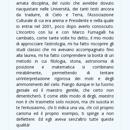
amata disciplina, del ruolo che avrebbe dovuto
riacquistare nelle Università, dei tanti testi ancora
da tradurre, di Cielo e Terra, l’Associazione
Culturale di cui era anima e Presidente e nella quale
io entrai nel 2001, poco dopo averlo conosciuto.
L’incontro con lui e con Marco Fumagalli ha
cambiato, come tante volte ho detto, il mio modo
di approcciare l’astrologia, mi ha fatto riscoprire gli
studi classici che mi avevano accompagnato fino
alla laurea, mi ha fatto comprendere la bontà di un
metodo in cui filologia, storia, astronomia di
posizione e matematica si combinano
mirabilmente, permettendo di tentare
un’interpretazione rigorosa dei moti e degli
ammonimenti del cielo. Piango dunque in lui l’uomo
geniale ed il maestro gentile, che certo non
dimenticherò. E come ebbi modo di dirgli,
maestro
non è chi trasmette solo nozioni, ma chi suscita in
te l’entusiasmo, chi ti indica una via, chi col proprio
carisma ed il proprio esempio, ti spinge a non
deflettere. Ed egli aveva senz’altro tutte queste
qualità!