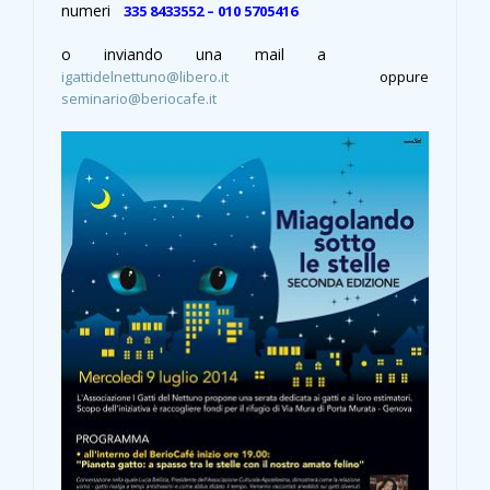
numeri
335 8433552 – 010 5705416
o inviando una mail a
igattidelnettuno@libero.it
oppure
seminario@beriocafe.it