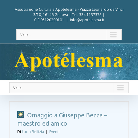
Associazione Culturale Apotélesma - Piazza Leonardo da Vinci
3/10, 16146 Genova | Tel: 334 1137375 |
C.F.95120290101
|
info@apotelesma.it
Vai a...
Vai a...
Omaggio a Giuseppe Bezza –
maestro ed amico
Di
Lucia Bellizia
|
Eventi