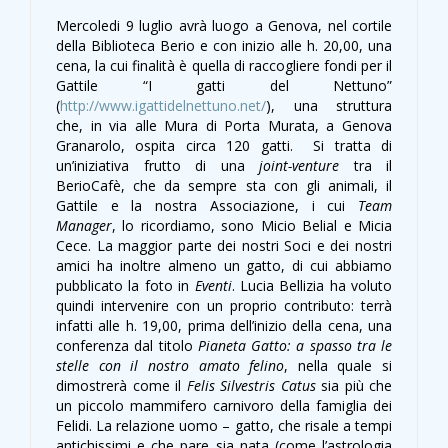
Mercoledi 9 luglio avrà luogo a Genova, nel cortile
della Biblioteca Berio e con inizio alle h. 20,00, una
cena, la cui finalità è quella di raccogliere fondi per il
Gattile “I gatti del Nettuno”
(
http://www.igattidelnettuno.net/
), una struttura
che, in via alle Mura di Porta Murata, a Genova
Granarolo, ospita circa 120 gatti. Si tratta di
un’iniziativa frutto di una
joint-venture
tra il
BerioCafè, che da sempre sta con gli animali, il
Gattile e la nostra Associazione, i cui
Team
Manager
, lo ricordiamo, sono Micio Belial e Micia
Cece. La maggior parte dei nostri Soci e dei nostri
amici ha inoltre almeno un gatto, di cui abbiamo
pubblicato la foto in
Eventi
. Lucia Bellizia ha voluto
quindi intervenire con un proprio contributo: terrà
infatti alle h. 19,00, prima dell’inizio della cena, una
conferenza dal titolo
Pianeta Gatto: a spasso tra le
stelle con il
nostro amato felino
, nella quale si
dimostrerà come il
Felis Silvestris Catus
sia più che
un piccolo mammifero carnivoro della famiglia dei
Felidi. La relazione uomo – gatto, che risale a tempi
antichissimi e che pare sia nata (come l’astrologia