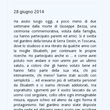
28 giugno 2014
Ha avuto luogo oggi, a poco meno di due
settimane dalla morte di Giuseppe Bezza, una
cerimonia commemorativa, voluta dalla famiglia,
cui hanno partecipato parenti ed amici. Si è svolta
nel giardino della tenuta di Serra Destri, in Toscana,
dove lo studioso si era ritirato da qualche anno con
la moglie Elisabeth, per continuare le proprie
ricerche. Ho partecipato anche io … e come avrei
potuto non andare e non unirmi per un ultimo
saluto, a coloro che gli hanno voluto bene ed
hanno fatto parte della sua vita, chi più
intimamente, chi meno? Siamo stati accolti con
semplicità … ed eravamo più di settanta persone!
da Elisabeth e ci siamo ritrovati addolorati, ma
soprattutto sgomenti per il vuoto lasciato da un
uomo così singolare, colto oltre ogni immaginabile
misura, eppure schivo ed alieno da ogni forma di
protagonismo. Nel giardino erano state disposte
molte sedie ed abbiamo preso posto per ascoltare