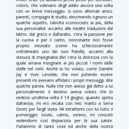
coloro, che volevano dirgli addio ancora una volta
con un breve messaggio. Si sono alternati amici,
parenti, compagni di studio, descrivendo ognuno un
qualche aspetto, talvolta sconosciuto ai più, della
sua personalità: accanto alle inedite traduzioni dal
latino, dal greco e dall’arabo, c’era la passione per
la cucina e per il canto, nonostante non fosse
proprio intonato (come ha scherzosamente
sottolineato uno dei suoi fratelli), accanto alla
stesura di impegnativi libri c’era la dolcezza con la
quale amava insegnare ai più piccoli i nomi delle
stelle nel cielo. Anche io ho voluto, come Danièle
Jay e Yves Lenoble, che non potendo essere
presenti mi avevano affidato i propri messaggi, dire
qualche parola. Nulla che non avessi già detto a lui
personalmente: il destino aveva voluto che lo
vedessi un’ultima volta il 14 giugno, quando spinta
dall’ansia, mi ero recata con mio marito a Serra
Destri per fargli visita. Mi intrattenni con lui tutto il
pomeriggio: lucido, calmo, sereno, mi consolò
vedendomi così dispiaciuta per la sua salute.
Parlammo di tante cose ed anche della nostra