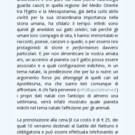
guarda caso!) in quella regione del Medio Oriente
tra l’Egitto e la Mesopotamia, già detta
culla della
civiltà
per la sua straordinaria importanza nella
storia umana, ha sfidato il tempo: infiniti sono
quindi gli aneddoti sui gatti
celebri
, tali perchè gli
umani loro compagni di vita, li hanno immortalati in
racconti, poesie, canzoni o quadri, o per essersi resi
protagonisti di storie e
performances
davvero
particolari. E per non dimenticare la nostra amata
ars
, un accenno al pianeta cui il gatto possa essere
associato e a quali configurazioni indichino, in un
tema natale, la predilezione che per lui si nutre: un
argomento forse più
désengagé
di quelli cari ad
Apotélesma, ma che siamo lieti comunque di
affrontare. A chi farà pervenire (
info@apotelesma.it
)
i propri dati natali con l’anticipo di almeno una
settimana, verrà infatti mostrato quale pianeta
indichi nel tema natale l’affezione per gli animali.
La prenotazione alla cena [il cui costo è di € 25, dei
quali 10 verranno destinati al Gattile del Nettuno è
obbligatoria e può essere effettuata telefonando ai