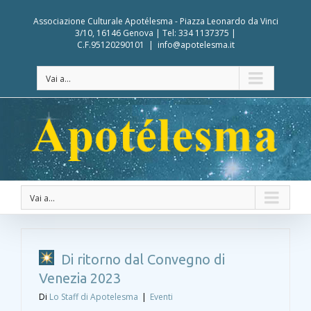
Associazione Culturale Apotélesma - Piazza Leonardo da Vinci
3/10, 16146 Genova | Tel: 334 1137375 |
C.F.95120290101
|
info@apotelesma.it
Vai a...
Vai a...
Di ritorno dal Convegno di
Venezia 2023
Di
Lo Staff di Apotelesma
|
Eventi