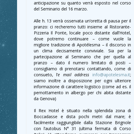
anticipazione su quanto verrà esposto nel corso
del Seminario del 16 marzo.
Alle h. 13 verrà osservata un’oretta di pausa per il
pranzo: ci recheremo tutti insieme al Ristorante-
Pizzeria Il Ponte, locale poco distante dall’Hotel,
dove potremo continuare – come vuole la
migliore tradizione di Apotélesma – il discorso in
un clima decisamente conviviale. Sia per la
partecipazione al Seminario che per quella al
pranzo – dato il numero limitato di posti –
consigliamo di prenotarsi contattando, come di
consueto, l’
e mail address
info@apotelesma.it
;
siamo inoltre a disposizione per ogni ulteriore
informazione di carattere logistico (come ad es. il
pernottamento in albergo per chi abita distante
da Genova)
Il Rex Hotel è situato nella splendida zona di
Boccadasse e dista pochi metri dal mare; è
facilmente raggiungibile dalla Stazione Brignole
con l’autobus N° 31 (ultima fermata di Corso