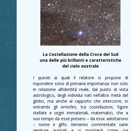
La Costellazione della Croce del Sud
una delle più brillanti e caratteristiche
del cielo australe
I quesiti ai quali il relatore si propone di
rispondere sono di primaria importanza: non solo
in relazione all’identità reale, dal punto di vista
astrologico, degli individui nati nell’altra metà del
globo, ma anche al rapporto che intercorre, in
entrambi gli emisferi, tra costellazioni, figure
stellate e segni immateriali, matematici, che a
suo tempo da esse presero – da esse adottarono
– nome e glifo. Verranno commentate varie
geniture australi e si mostrerà come sia