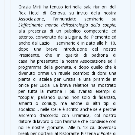
Grazia Mirti ha tenuto ieri nella sala riunioni dell
Rex Hotel di Genova, su invito della nostra
Associazione, l’annunciato seminario su
L’affacinante mondo dell’astrologia della coppia,
alla presenza di un pubblico competente ed
attento, convenuto dalla Liguria, dal Piemonte ed
anche dal Lazio. Il seminario è iniziato alle h. 10,
dopo una breve introduzione del nostro
Presidente, che in qualità di padrona di
casa, ha presentato la nostra Associazione ed il
programma della giornata, e dopo quello che è
divenuto ormai un rituale scambio di doni: una
pianta di azalea per Grazia e una piramide in
onice per Lucia! La brava relatrice ha mostrato
per tutta la mattina i più svariati esempi di
“coppia”, parlando quindi non solo di fidanzati,
amanti o coniugi, ma anche di altri tipi di
sodalizio… nelle stelle è scritto anche se è perchè
andremo d’accordo con un’amica, col nostro
datore di lavoro o con l’animale che condivide con
noi le nostre giornate. Alle h. 13 ca. doveroso
break per portarsi al Ristorante Pizzeria
Il Ponte
di