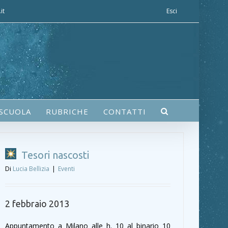
it
Esci
 SCUOLA
RUBRICHE
CONTATTI
Tesori nascosti
Di
Lucia Bellizia
|
Eventi
2 febbraio 2013
Appuntamento a Milano alle h. 10 al binario 10