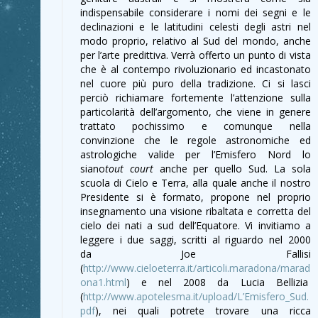
indispensabile considerare i nomi dei segni e le
declinazioni e le latitudini celesti degli astri nel
modo proprio, relativo al Sud del mondo, anche
per l’arte predittiva. Verrà offerto un punto di vista
che è al contempo rivoluzionario ed incastonato
nel cuore più puro della tradizione. Ci si lasci
perciò richiamare fortemente l’attenzione sulla
particolarità dell’argomento, che viene in genere
trattato pochissimo e comunque nella
convinzione che le regole astronomiche ed
astrologiche valide per l’Emisfero Nord lo
siano
tout court
anche per quello Sud. La sola
scuola di Cielo e Terra, alla quale anche il nostro
Presidente si è formato, propone nel proprio
insegnamento una visione ribaltata e corretta del
cielo dei nati a sud dell’Equatore. Vi invitiamo a
leggere i due saggi, scritti al riguardo nel 2000
da Joe Fallisi
(
http://www.cieloeterra.it/articoli.maradona/marad
ona1.html
) e nel 2008 da Lucia Bellizia
(
http://www.apotelesma.it/upload/L’Emisfero_Sud.
pdf
), nei quali potrete trovare una ricca