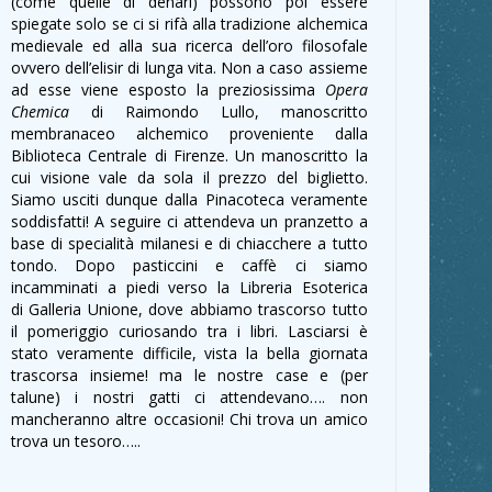
(come quelle di denari) possono poi essere
spiegate solo se ci si rifà alla tradizione alchemica
medievale ed alla sua ricerca dell’oro filosofale
ovvero dell’elisir di lunga vita. Non a caso assieme
ad esse viene esposto la preziosissima
Opera
Chemica
di Raimondo Lullo, manoscritto
membranaceo alchemico proveniente dalla
Biblioteca Centrale di Firenze. Un manoscritto la
cui visione vale da sola il prezzo del biglietto.
Siamo usciti dunque dalla Pinacoteca veramente
soddisfatti! A seguire ci attendeva un pranzetto a
base di specialità milanesi e di chiacchere a tutto
tondo. Dopo pasticcini e caffè ci siamo
incamminati a piedi verso la Libreria Esoterica
di Galleria Unione, dove abbiamo trascorso tutto
il pomeriggio curiosando tra i libri. Lasciarsi è
stato veramente difficile, vista la bella giornata
trascorsa insieme! ma le nostre case e (per
talune) i nostri gatti ci attendevano…. non
mancheranno altre occasioni! Chi trova un amico
trova un tesoro…..