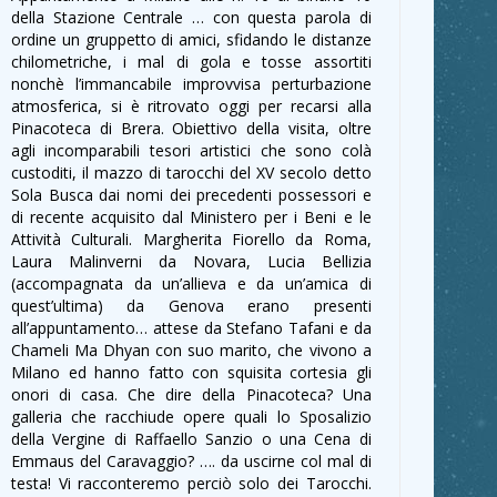
della Stazione Centrale … con questa parola di
ordine un gruppetto di amici, sfidando le distanze
chilometriche, i mal di gola e tosse assortiti
nonchè l’immancabile improvvisa perturbazione
atmosferica, si è ritrovato oggi per recarsi alla
Pinacoteca di Brera. Obiettivo della visita, oltre
agli incomparabili tesori artistici che sono colà
custoditi, il mazzo di tarocchi del XV secolo detto
Sola Busca dai nomi dei precedenti possessori e
di recente acquisito dal Ministero per i Beni e le
Attività Culturali. Margherita Fiorello da Roma,
Laura Malinverni da Novara, Lucia Bellizia
(accompagnata da un’allieva e da un’amica di
quest’ultima) da Genova erano presenti
all’appuntamento… attese da Stefano Tafani e da
Chameli Ma Dhyan con suo marito, che vivono a
Milano ed hanno fatto con squisita cortesia gli
onori di casa. Che dire della Pinacoteca? Una
galleria che racchiude opere quali lo Sposalizio
della Vergine di Raffaello Sanzio o una Cena di
Emmaus del Caravaggio? …. da uscirne col mal di
testa! Vi racconteremo perciò solo dei Tarocchi.