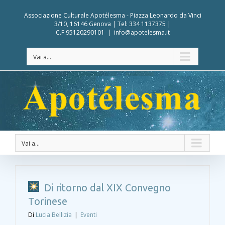
Associazione Culturale Apotélesma - Piazza Leonardo da Vinci
3/10, 16146 Genova | Tel: 334 1137375 |
C.F.95120290101
|
info@apotelesma.it
Vai a...
Vai a...
Di ritorno dal XIX Convegno
Torinese
Di
Lucia Bellizia
|
Eventi