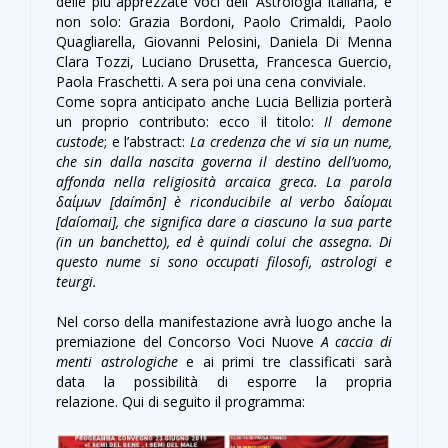
delle più apprezzate voci dell’ Astrologia Italiana, e
non solo: Grazia Bordoni, Paolo Crimaldi, Paolo
Quagliarella, Giovanni Pelosini, Daniela Di Menna
Clara Tozzi, Luciano Drusetta, Francesca Guercio,
Paola Fraschetti. A sera poi una cena conviviale.
Come sopra anticipato anche Lucia Bellizia porterà
un proprio contributo: ecco il titolo:
Il demone
custode
; e l’abstract:
La credenza che vi sia un nume,
che sin dalla nascita governa il destino dell’uomo,
affonda nella religiosità arcaica greca. La parola
δαίμων [daímōn] è riconducibile al verbo δαίομαι
[daíomai], che significa dare a ciascuno la sua parte
(in un banchetto), ed è quindi colui che assegna. Di
questo nume si sono occupati filosofi, astrologi e
teurgi.
Nel corso della manifestazione avrà luogo anche la
premiazione del Concorso Voci Nuove
A caccia di
menti astrologiche
e ai primi tre classificati sarà
data la possibilità di esporre la propria
relazione. Qui di seguito il programma: