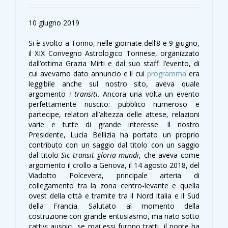
10 giugno 2019
Si è svolto a Torino, nelle giornate dell’8 e 9 giugno,
il XIX Convegno Astrologico Torinese, organizzato
dall’ottima Grazia Mirti e dal suo staff: l’evento, di
cui avevamo dato annuncio e il cui
programma
era
leggibile anche sul nostro sito, aveva quale
argomento
I
transiti
. Ancora una volta un evento
perfettamente riuscito: pubblico numeroso e
partecipe, relatori all’altezza delle attese, relazioni
varie e tutte di grande interesse. Il nostro
Presidente, Lucia Bellizia ha portato un proprio
contributo con un saggio dal titolo con un saggio
dal titolo
Sic transit gloria mundi
, che aveva come
argomento il crollo a Genova, il 14 agosto 2018, del
Viadotto Polcevera, principale arteria di
collegamento tra la zona centro-levante e quella
ovest della città e tramite tra il Nord Italia e il Sud
della Francia. Salutato al momento della
costruzione con grande entusiasmo, ma nato sotto
cattivi auspici, se mai essi furono tratti, il ponte ha