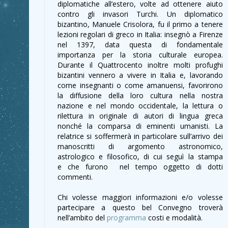
diplomatiche all’estero, volte ad ottenere aiuto
contro gli invasori Turchi. Un diplomatico
bizantino, Manuele Crisolora, fu il primo a tenere
lezioni regolari di greco in Italia: insegnò a Firenze
nel 1397, data questa di fondamentale
importanza per la storia culturale europea.
Durante il Quattrocento inoltre molti profughi
bizantini vennero a vivere in Italia e, lavorando
come insegnanti o come amanuensi, favorirono
la diffusione della loro cultura nella nostra
nazione e nel mondo occidentale, la lettura o
rilettura in originale di autori di lingua greca
nonché la comparsa di eminenti umanisti. La
relatrice si soffermerà in particolare sull’arrivo dei
manoscritti di argomento astronomico,
astrologico e filosofico, di cui seguì la stampa
e che furono nel tempo oggetto di dotti
commenti.
Chi volesse maggiori informazioni e/o volesse
partecipare a questo bel Convegno troverà
nell’ambito del
programma
costi e modalità.