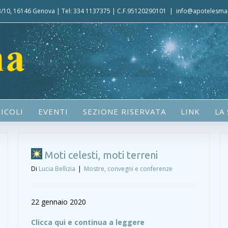
 3/10, 16146 Genova | Tel: 334 1137375 | C.F.95120290101
|
info@apotelesma.
ICOLI
EVENTI
SEZIONE RISERVATA
LINK
LA
Moti celesti, moti terreni
Di
Lucia Bellizia
|
Mostre, convegni e conferenze
22 gennaio 2020
Clicca qui e continua a leggere